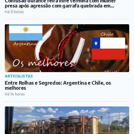
Confusão durante feira livre termina com mulher
presa após agressão com garrafa quebrada em
Barbacena
Há 13 horas
ARTICULISTAS
Entre Rolhas e Segredos: Argentina e Chile, os
melhores
Há 14 horas