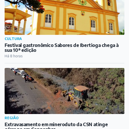
REGIÃO
Extravasamento em mineroduto da CSN atinge
córrego em Congonhas
Há 8 horas
REGIÃO