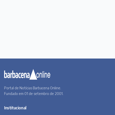
Portal de Notícias Barbacena Online.
Fundado em 01 de setembro de 2001.
Institucional
Todas as notícias
Quem Somos
Premiere
Contato
Canal BOL
Acervo Online
Barbacena, um lugar a Beira do Caminho
A história de Barbacena em fotos antigas