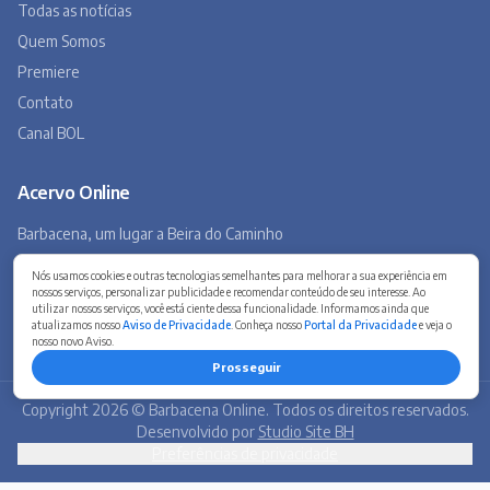
Museu Virtual
Museu do Tropeirismo
Copyright 2026 © Barbacena Online. Todos os direitos reservados.
Desenvolvido por
Studio Site BH
Preferências de privacidade
Nós usamos cookies e outras tecnologias semelhantes para melhorar a sua experiência em
nossos serviços, personalizar publicidade e recomendar conteúdo de seu interesse. Ao
utilizar nossos serviços, você está ciente dessa funcionalidade. Informamos ainda que
atualizamos nosso
Aviso de Privacidade
. Conheça nosso
Portal da Privacidade
e veja o
nosso novo Aviso.
Prosseguir