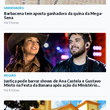
REGIÃO
Justiça pode barrar shows de Ana Castela e Gustavo
Mioto na Festa da Banana após ação do Ministério
Público
Há 8 horas
CULTURA
Festival gastronômico Sabores de Ibertioga chega à
sua 10ª edição
Há 8 horas