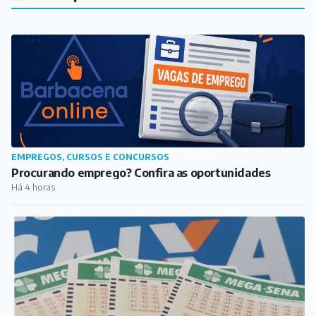
Há 4 horas
VARIEDADES
Barbacena tem aposta ganhadora da quina da Mega-
Sena
Há 5 horas