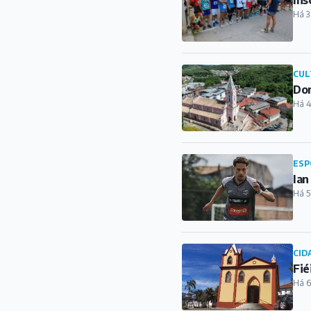
Há 3
CUL
Dor
Há 4
ESP
Ian
Há 5
CID
Fié
Há 6