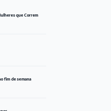
"Mulheres que Correm
mo fim de semana
mpos