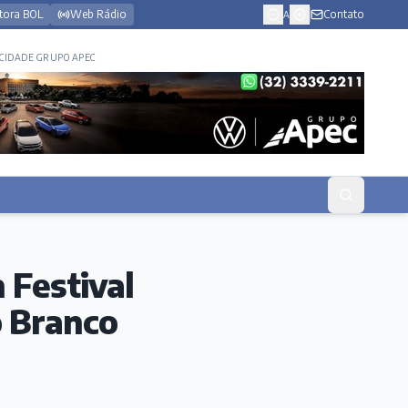
tora BOL
Web Rádio
Contato
A
CIDADE GRUPO APEC
n Festival
o Branco