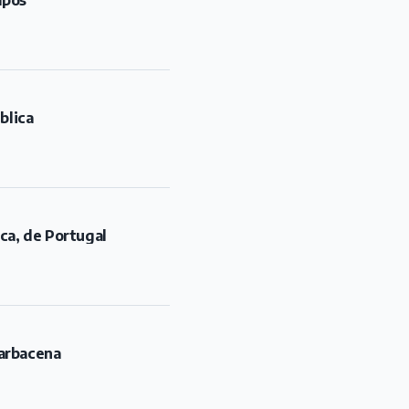
blica
rca, de Portugal
Barbacena