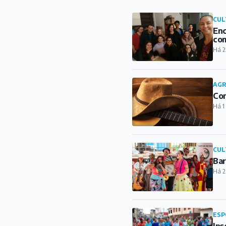
CUL
Enc
com
Há 2
AG
Con
Há 1
CUL
Bar
Há 2
ESP
Ins