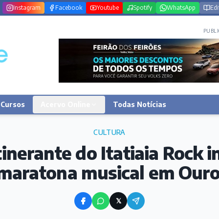
Instagram
Facebook
Youtube
Spotify
WhatsApp
Edi
PUBLI
Cursos
Acervo Online
Todas Notícias
CULTURA
inerante do Itatiaia Rock i
 maratona musical em Our
𝕏