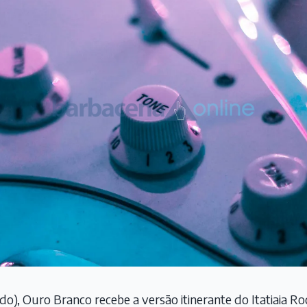
do), Ouro Branco recebe a versão itinerante do Itatiaia Roc