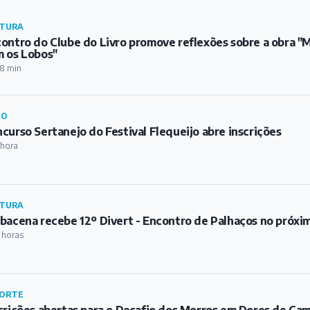
TURA
ontro do Clube do Livro promove reflexões sobre a obra 
 os Lobos"
8 min
RO
curso Sertanejo do Festival Flequeijo abre inscrições
 hora
TURA
bacena recebe 12º Divert - Encontro de Palhaços no próxi
 horas
ORTE
crições abertas para o Desafio dos Morros em Dores de Ca