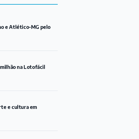
ilhão na Lotofácil
rte e cultura em
gressão com garrafa