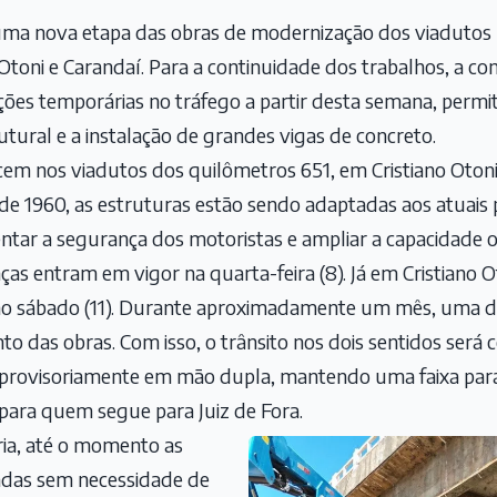
ma nova etapa das obras de modernização dos viadutos 
 Otoni e Carandaí. Para a continuidade dos trabalhos, a co
ações temporárias no tráfego a partir desta semana, permi
utural e a instalação de grandes vigas de concreto.
em nos viadutos dos quilômetros 651, em Cristiano Otoni
de 1960, as estruturas estão sendo adaptadas aos atuais
tar a segurança dos motoristas e ampliar a capacidade o
s entram em vigor na quarta-feira (8). Já em Cristiano Ot
no sábado (11). Durante aproximadamente um mês, uma d
to das obras. Com isso, o trânsito nos dois sentidos será 
 provisoriamente em mão dupla, mantendo uma faixa para
para quem segue para Juiz de Fora.
ia, até o momento as
zadas sem necessidade de