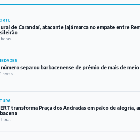
número separou barbacenense de prêmio de mais de meio m
0 horas
TURA
ERT transforma Praça dos Andradas em palco de alegria, a
rbacena
1 horas
IDIANO
fusão durante feira livre termina com mulher presa após a
ebrada em Barbacena
2 horas
ICULISTAS
re Rolhas e Segredos: Argentina e Chile, os melhores
3 horas