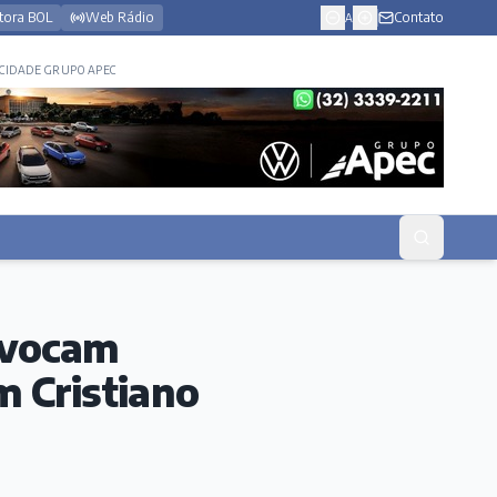
tora BOL
Web Rádio
Contato
A
CIDADE GRUPO APEC
ovocam
 Cristiano