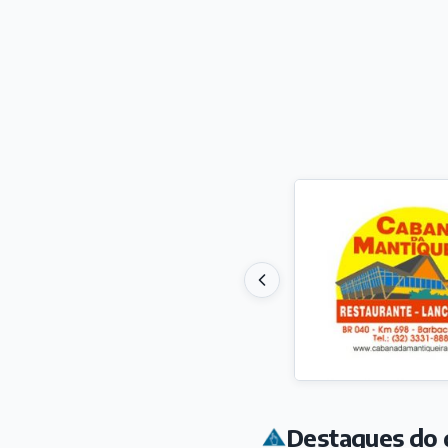
Destaques do 
ESP
Nat
Bra
Há 9
VAR