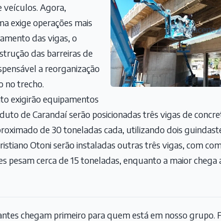
e veículos. Agora,
ma exige operações mais
amento das vigas, o
nstrução das barreiras de
spensável a reorganização
o no trecho.
to exigirão equipamentos
duto de Carandaí serão posicionadas três vigas de concr
proximado de 30 toneladas cada, utilizando dois guindas
stiano Otoni serão instaladas outras três vigas, com com
es pesam cerca de 15 toneladas, enquanto a maior cheg
tantes chegam primeiro para quem está em nosso grupo. F