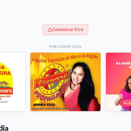
Comunicar Erro
PUBLICIDADE LOCAL
dia
ORTE
ural de Carandaí, atacante Jajá marca no empate entre Re
sileirão
 horas
IEDADES