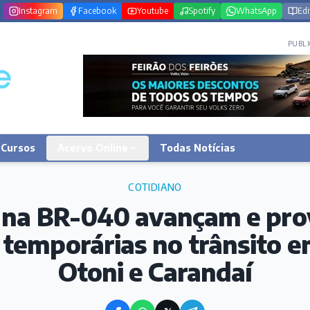
Instagram
Facebook
Youtube
Spotify
WhatsApp
Edi
PUBLI
Cursos
Acervo Online
Todas Notícias
COTIDIANO
 na BR-040 avançam e pr
temporárias no trânsito em
Otoni e Carandaí