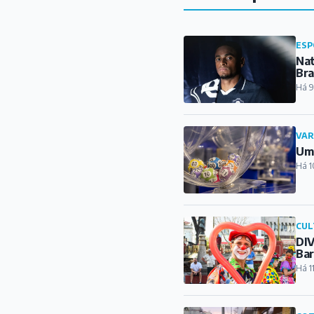
Um 
Há 1
CUL
DIV
Ba
Há 1
COT
Con
qu
Há 1
ART
Ent
Há 1