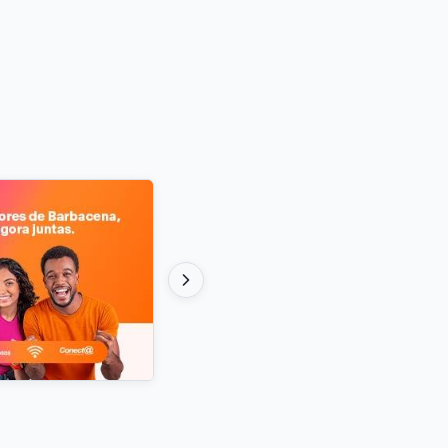
mo e Atlético-MG pelo