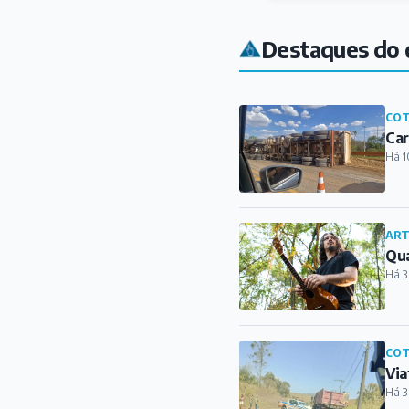
ART
Qua
Há 3
COT
Via
Há 3
ART
BOR
Há 6
ART