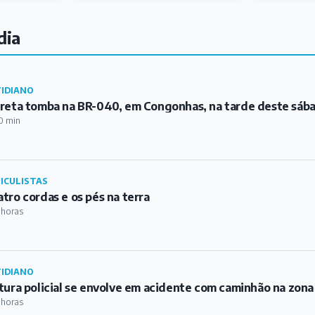
ICULISTAS
tro cordas e os pés na terra
 horas
IDIANO
tura policial se envolve em acidente com caminhão na zona
 horas
ICULISTAS
GES – A Revista Plural BQ
 horas
ICULISTAS