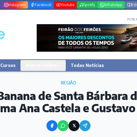
Instagram
Facebook
Youtube
Spotify
WhatsApp
Edi
PUBLI
Cursos
Acervo Online
Todas Notícias
REGIÃO
Banana de Santa Bárbara 
rma Ana Castela e Gustavo
𝕏