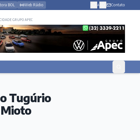
tora BOL
Web Rádio
Contato
A
CIDADE GRUPO APEC
do Tugúrio
 Mioto