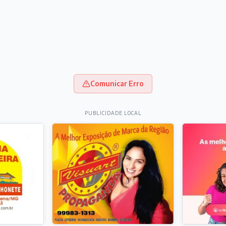
Comunicar Erro
PUBLICIDADE LOCAL
dia
IDIANO
reta tomba na BR-040, em Congonhas, na tarde deste sáb
0 min