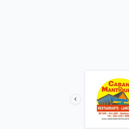
Destaques do 
COT
Car
Há 1