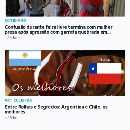
COTIDIANO
Confusão durante feira livre termina com mulher
presa após agressão com garrafa quebrada em
Barbacena
Há 9 horas
ARTICULISTAS
Entre Rolhas e Segredos: Argentina e Chile, os
melhores