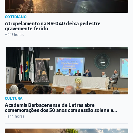
COTIDIANO
Atropelamento na BR-040 deixa pedestre
gravemente ferido
Há 13 horas
CULTURA
Academia Barbacenense de Letras abre
comemorações dos 50 anos com sessão solene e
lançamento de biografia de Guimarães Rosa
Há 14 horas