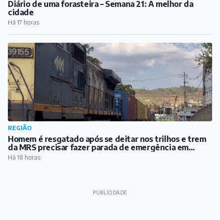
Diário de uma forasteira – Semana 21: A melhor da
cidade
Há 17 horas
REGIÃO
Homem é resgatado após se deitar nos trilhos e trem
da MRS precisar fazer parada de emergência em
Santos Dumont
Há 18 horas
PUBLICIDADE