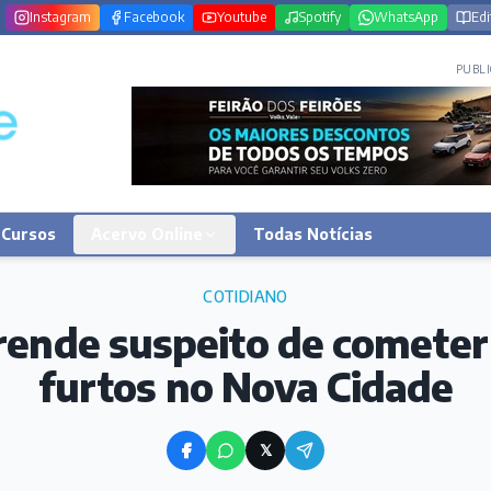
Instagram
Facebook
Youtube
Spotify
WhatsApp
Edi
PUBLI
Cursos
Acervo Online
Todas Notícias
COTIDIANO
prende suspeito de cometer
furtos no Nova Cidade
𝕏