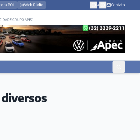
tora BOL
Web Rádio
Contato
A
CIDADE GRUPO APEC
 diversos