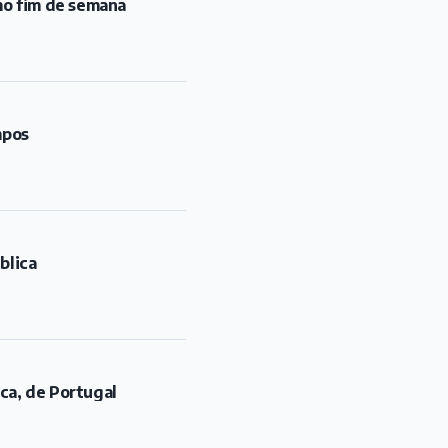
mo fim de semana
mpos
blica
rca, de Portugal