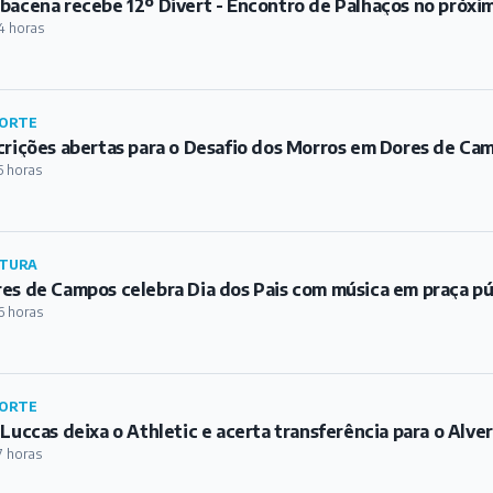
bacena recebe 12º Divert - Encontro de Palhaços no próxi
4 horas
ORTE
crições abertas para o Desafio dos Morros em Dores de Ca
5 horas
TURA
es de Campos celebra Dia dos Pais com música em praça pú
6 horas
ORTE
 Luccas deixa o Athletic e acerta transferência para o Alve
7 horas