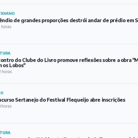
IDIANO
êndio de grandes proporções destrói andar de prédio em S
1 horas
TURA
ontro do Clube do Livro promove reflexões sobre a obra 
 os Lobos"
2 horas
RO
curso Sertanejo do Festival Flequeijo abre inscrições
3 horas
TURA