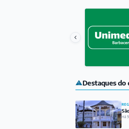
Destaques do 
REG
São
Há 5