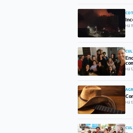
COT
Inc
Há 1
CUL
Enc
com
Há 1
AG
Con
Há 1
CUL