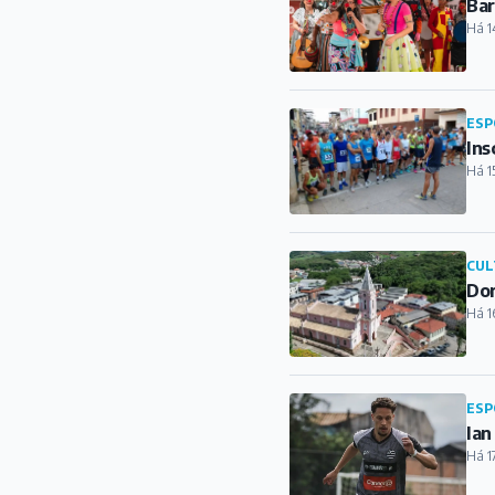
Bar
Há 1
ESP
Ins
Há 1
CUL
Dor
Há 1
ESP
Ian
Há 1