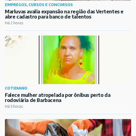
COTIDIANO
Falece mulher atropelada por ônibus perto da
rodoviária de Barbacena
Há 3 horas
CIDADE
Prefeitura convoca catadores para discutir PPP dos
resíduos sólidos
Há 4 horas