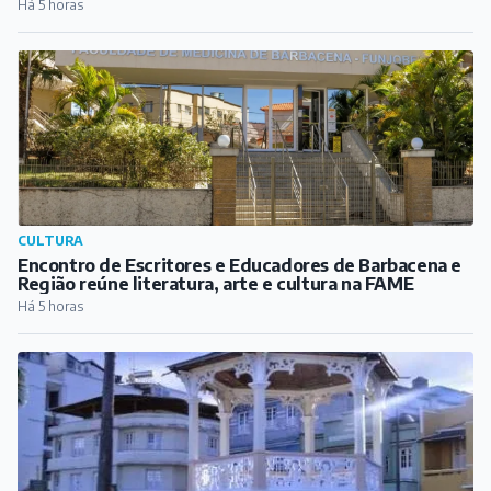
Região reúne literatura, arte e cultura na FAME
Há 5 horas
REGIÃO
São João del-Rei divulga programação do Fecomércio
na Rua com atrações gratuitas
Há 6 horas
PUBLICIDADE