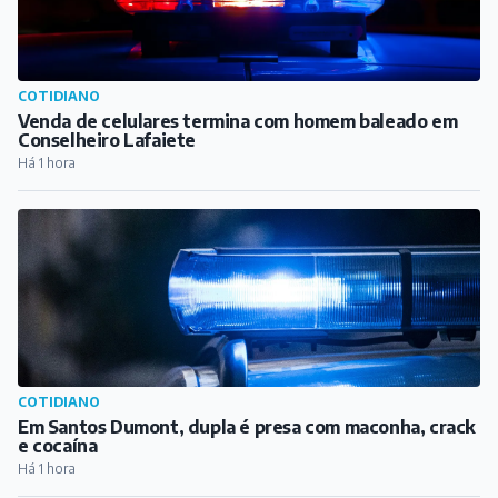
COTIDIANO
Em Santos Dumont, dupla é presa com maconha, crack
e cocaína
Há 1 hora
COTIDIANO
Duas mulheres presas por tráfico de drogas no bairro
Grogotó, em Barbacena
Há 1 hora