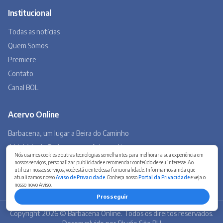
Barbacena, um lugar a Beira do Caminho
A história de Barbacena em fotos antigas
Museu Virtual
Museu do Tropeirismo
Copyright 2026 © Barbacena Online. Todos os direitos reservados.
Desenvolvido por
Studio Site BH
Preferências de privacidade
Nós usamos cookies e outras tecnologias semelhantes para melhorar a sua experiência em
nossos serviços, personalizar publicidade e recomendar conteúdo de seu interesse. Ao
utilizar nossos serviços, você está ciente dessa funcionalidade. Informamos ainda que
atualizamos nosso
Aviso de Privacidade
. Conheça nosso
Portal da Privacidade
e veja o
nosso novo Aviso.
Prosseguir