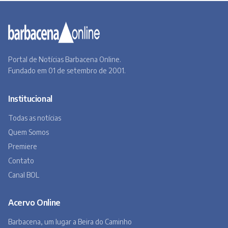
Quem Somos
Premiere
Contato
Canal BOL
Acervo Online
Barbacena, um lugar a Beira do Caminho
A história de Barbacena em fotos antigas
Museu Virtual
Museu do Tropeirismo
Copyright 2026 © Barbacena Online. Todos os direitos reservados.
Desenvolvido por
Studio Site BH
Preferências de privacidade