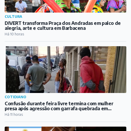
CULTURA
DIVERT transforma Praça dos Andradas em palco de
alegria, arte e cultura em Barbacena
Há 10 horas
COTIDIANO
Confusão durante feira livre termina com mulher
presa após agressão com garrafa quebrada em
Barbacena
Há 11 horas