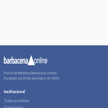
Portal de Notícias Barbacena Online.
Fundado em 01 de setembro de 2001.
Institucional
Todas as notícias
Quem Somos
Premiere
Contato
Canal BOL
Acervo Online
Barbacena, um lugar a Beira do Caminho
A história de Barbacena em fotos antigas
Museu Virtual