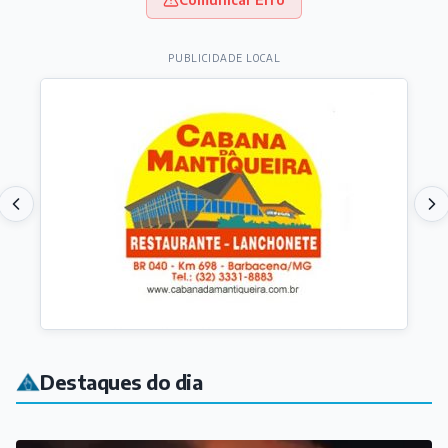
PUBLICIDADE LOCAL
Destaques do dia
COTIDIANO
Incêndio de grandes proporções destrói andar de
prédio em São João del-Rei
Há 8 horas