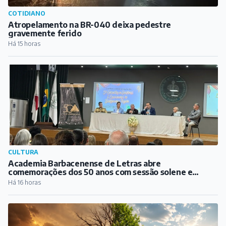
COTIDIANO
Atropelamento na BR-040 deixa pedestre
gravemente ferido
Há 15 horas
CULTURA
Academia Barbacenense de Letras abre
comemorações dos 50 anos com sessão solene e
lançamento de biografia de Guimarães Rosa
Há 16 horas