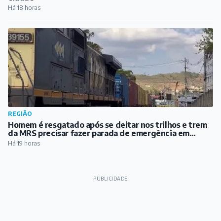
Há 18 horas
REGIÃO
Homem é resgatado após se deitar nos trilhos e trem
da MRS precisar fazer parada de emergência em
Santos Dumont
Há 19 horas
PUBLICIDADE