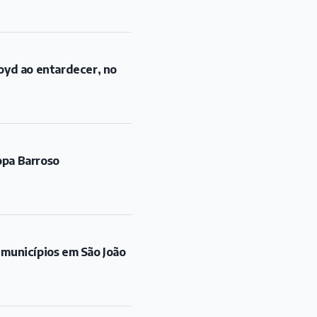
opa Barroso
 municípios em São João
sta sexta-feira
ena