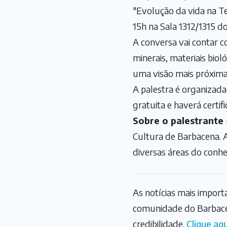
"Evolução da vida na T
15h na Sala 1312/1315 d
A conversa vai contar co
minerais, materiais biol
uma visão mais próxima e
A palestra é organiza
gratuita e haverá certif
Sobre o palestrante
Cultura de Barbacena. A
diversas áreas do conh
As notícias mais impor
comunidade do Barbace
credibilidade.
Clique aqu