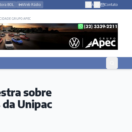
tora BOL
Web Rádio
Contato
A
CIDADE GRUPO APEC
estra sobre
 da Unipac