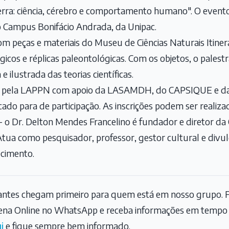
erra: ciência, cérebro e comportamento humano". O event
o Campus Bonifácio Andrada, da Unipac.
m peças e materiais do Museu de Ciências Naturais Itinera
ógicos e réplicas paleontológicas. Com os objetos, o palest
 ilustrada das teorias científicas.
da pela LAPPN com apoio da LASAMDH, do CAPSIQUE e da
icado para de participação. As inscrições podem ser realiz
- o Dr. Delton Mendes Francelino é fundador e diretor da 
tua como pesquisador, professor, gestor cultural e divul
ecimento.
tantes chegam primeiro para quem está em nosso grupo. F
na Online no WhatsApp e receba informações em tempo r
i
e fique sempre bem informado.