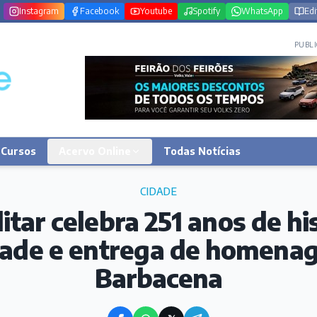
Instagram
Facebook
Youtube
Spotify
WhatsApp
Edi
PUBLI
Cursos
Acervo Online
Todas Notícias
CIDADE
litar celebra 251 anos de h
dade e entrega de homena
Barbacena