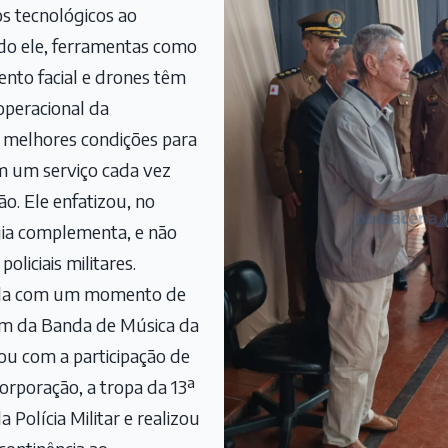
s tecnológicos ao
ndo ele, ferramentas como
nto facial e drones têm
operacional da
 melhores condições para
em um serviço cada vez
ão. Ele enfatizou, no
gia complementa, e não
policiais militares.
rada com um momento de
om da Banda de Música da
tou com a participação de
orporação, a tropa da 13ª
Polícia Militar e realizou