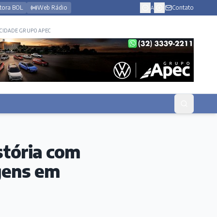
tora BOL
Web Rádio
Contato
A
CIDADE GRUPO APEC
istória com
gens em