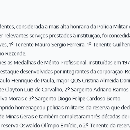
ntes, considerada a mais alta honraria da Polícia Militar 
 relevantes serviços prestados à instituição, foi concedi
s, 1º Tenente Mauro Sérgio Ferreira, 1º Tenente Guilher
ho Rezende.
as Medalhas de Mérito Profissional, instituídas em 1970
destaque desenvolvidas por integrantes da corporação. 
aulo Henrique de Paula, major QOS Cristina Almeida Dani,
te Clayton Luiz de Carvalho, 2º Sargento Adriano Ramos
ilva Morais e 3º Sargento Diogo Felipe Cardoso Bento.
prido homenageou policiais militares da reserva que de
ar de Minas Gerais e também completaram três décadas de 
 reserva Oswaldo Olímpio Emídio, o 2º Tenente da reserva