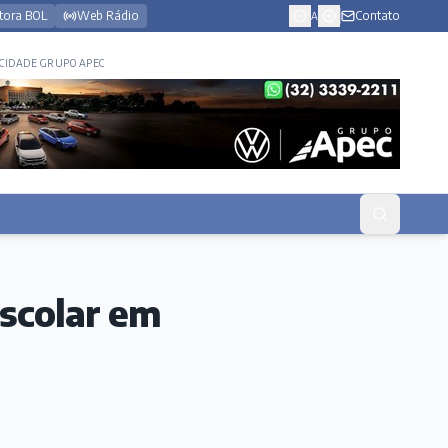
tora BOL
Web Rádio
Contato
A
CIDADE GRUPO APEC
scolar em