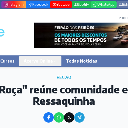
Instagram
Facebook
Youtube
Spotify
WhatsApp
Edi
PUBLI
Cursos
Acervo Online
Todas Notícias
REGIÃO
 Roça" reúne comunidade e
Ressaquinha
𝕏