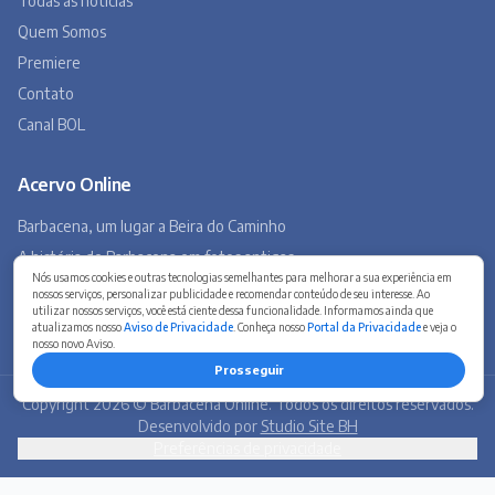
Museu Virtual
Museu do Tropeirismo
Copyright 2026 © Barbacena Online. Todos os direitos reservados.
Desenvolvido por
Studio Site BH
Preferências de privacidade
Nós usamos cookies e outras tecnologias semelhantes para melhorar a sua experiência em
nossos serviços, personalizar publicidade e recomendar conteúdo de seu interesse. Ao
utilizar nossos serviços, você está ciente dessa funcionalidade. Informamos ainda que
atualizamos nosso
Aviso de Privacidade
. Conheça nosso
Portal da Privacidade
e veja o
nosso novo Aviso.
Prosseguir