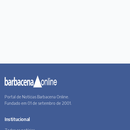
Portal de Notícias Barbacena Online.
Fundado em 01 de setembro de 2001.
Institucional
Todas as notícias
Quem Somos
Premiere
Contato
Canal BOL
Acervo Online
Barbacena, um lugar a Beira do Caminho
A história de Barbacena em fotos antigas