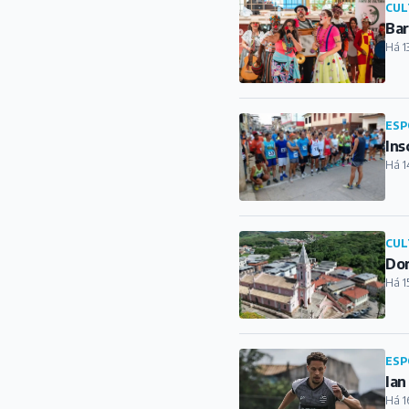
CUL
Bar
Há 1
ESP
Ins
Há 1
CUL
Dor
Há 1
ESP
Ian
Há 1