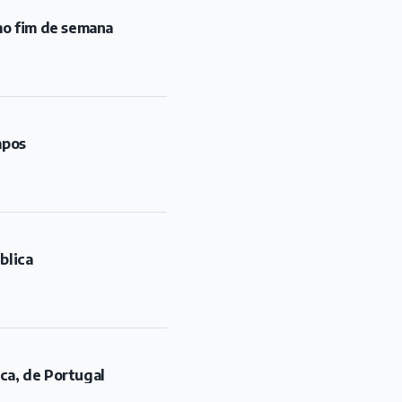
mo fim de semana
mpos
blica
rca, de Portugal