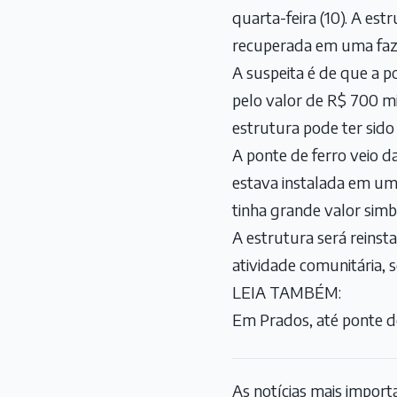
quarta-feira (10). A es
recuperada em uma faze
A suspeita é de que a p
pelo valor de R$ 700 mi
estrutura pode ter sid
A ponte de ferro veio da
estava instalada em uma
tinha grande valor simbó
A estrutura será reinst
atividade comunitária, 
LEIA TAMBÉM:
Em Prados, até ponte d
As notícias mais impor