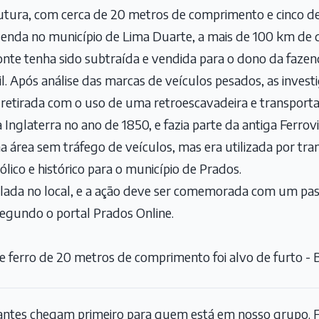
trutura, com cerca de 20 metros de comprimento e cinco de 
nda no município de Lima Duarte, a mais de 100 km de di
onte tenha sido subtraída e vendida para o dono da fazen
l. Após análise das marcas de veículos pesados, as inves
o retirada com o uso de uma retroescavadeira e transpor
 Inglaterra no ano de 1850, e fazia parte da antiga Ferrov
 área sem tráfego de veículos, mas era utilizada por trans
lico e histórico para o município de Prados.
alada no local, e a ação deve ser comemorada com um passe
segundo o portal Prados Online.
e ferro de 20 metros de comprimento foi alvo de furto - 
tantes chegam primeiro para quem está em nosso grupo. F