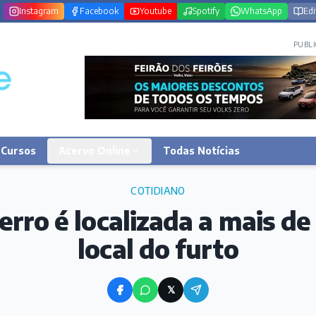
Instagram
Facebook
Youtube
Spotify
WhatsApp
Edi
PUBLI
Cursos
Acervo Online
Todas Notícias
COTIDIANO
erro é localizada a mais d
local do furto
𝕏