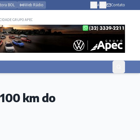
tora BOL
Web Rádio
Contato
A
CIDADE GRUPO APEC
e 100 km do