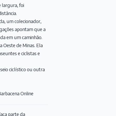
largura, foi
stância.
da, um colecionador,
tigações apontam que a
tada em um caminhão.
ia Oeste de Minas. Ela
euntes e ciclistas e
io ciclístico ou outra
Barbacena Online
aça parte da