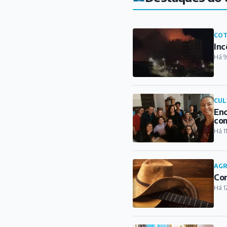
COT
Inc
Há 9
CUL
Enc
com
Há 1
AG
Con
Há 1