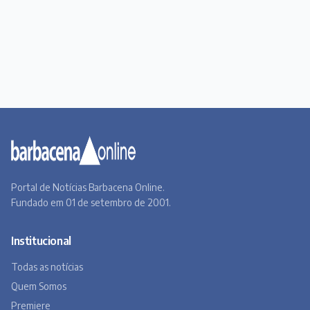
Portal de Notícias Barbacena Online.
Fundado em 01 de setembro de 2001.
Institucional
Todas as notícias
Quem Somos
Premiere
Contato
Canal BOL
Acervo Online
Barbacena, um lugar a Beira do Caminho
A história de Barbacena em fotos antigas
Museu Virtual
Museu do Tropeirismo