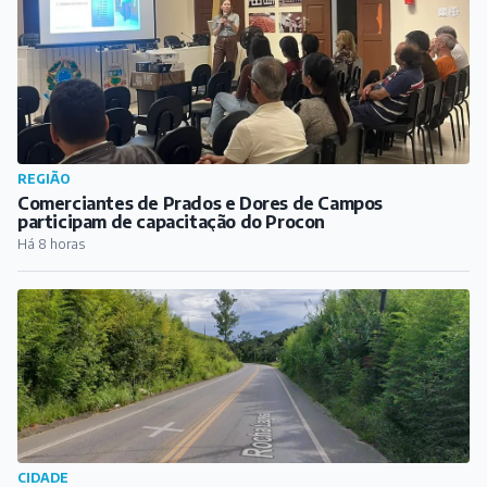
CIDADE
Radares são retirados da MG-338, entre Barbacena e
Campolide
Há 8 horas