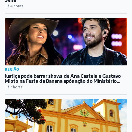
Justiça pode barrar shows de Ana Castela e Gustavo
Mioto na Festa da Banana após ação do Ministério
Público
Há 7 horas
CULTURA
Festival gastronômico Sabores de Ibertioga chega à
sua 10ª edição
Há 7 horas