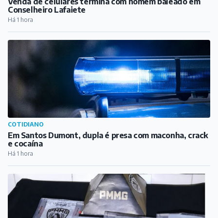
Venda de celulares termina com homem baleado em
Conselheiro Lafaiete
Há 1 hora
COTIDIANO
Em Santos Dumont, dupla é presa com maconha, crack
e cocaína
Há 1 hora