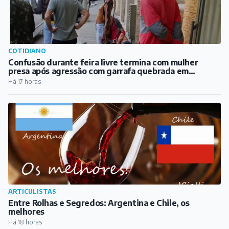
COTIDIANO
Confusão durante feira livre termina com mulher
presa após agressão com garrafa quebrada em
Barbacena
Há 17 horas
ARTICULISTAS
Entre Rolhas e Segredos: Argentina e Chile, os
melhores
Há 18 horas