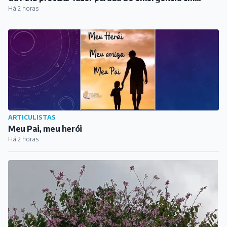
Santos Dumont
Há 2 horas
ARTICULISTAS
Meu Pai, meu herói
Há 2 horas