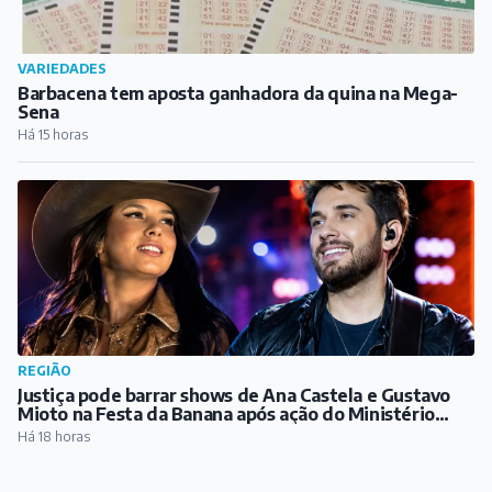
VARIEDADES
Barbacena tem aposta ganhadora da quina na Mega-
Sena
Há 15 horas
REGIÃO
Justiça pode barrar shows de Ana Castela e Gustavo
Mioto na Festa da Banana após ação do Ministério
Público
Há 18 horas