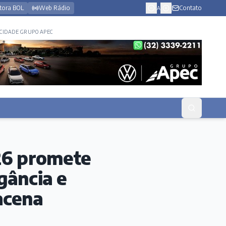
tora BOL
Web Rádio
Contato
A
CIDADE GRUPO APEC
26 promete
gância e
acena