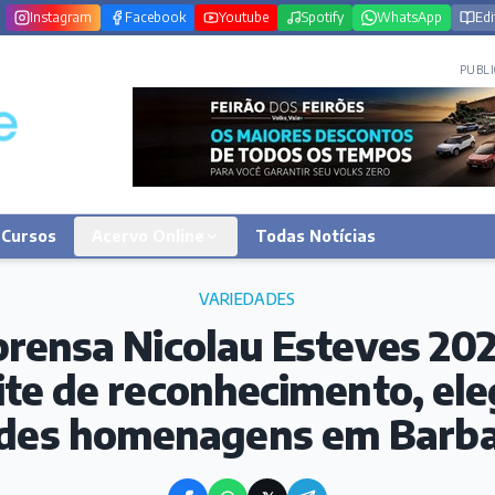
Instagram
Facebook
Youtube
Spotify
WhatsApp
Edi
PUBLI
Cursos
Acervo Online
Todas Notícias
VARIEDADES
prensa Nicolau Esteves 20
te de reconhecimento, ele
des homenagens em Barb