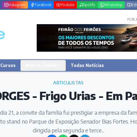
Instagram
Facebook
Youtube
Spotify
WhatsApp
Edi
PUBLI
Cursos
Acervo Online
Todas Notícias
ARTICULISTAS
RGES - Frigo Urias - Em Pa
dia 21, a convite da família fui prestigiar a empresa da famí
ito stand no Parque de Exposição Senador Bias Fortes. Ho
dirigida pela segunda e terce...