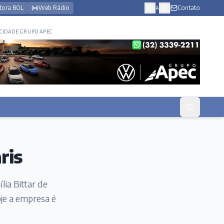
tora BOL
Web Rádio
Contato
A
CIDADE GRUPO APEC
ris
lia Bittar de
je a empresa é