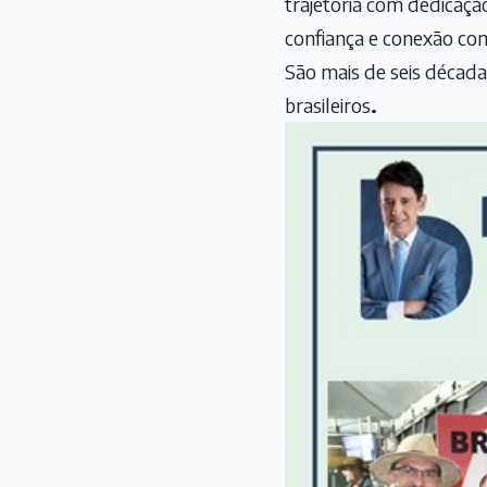
trajetória com dedicaçã
confiança e conexão co
São mais de seis décad
brasileiros
.