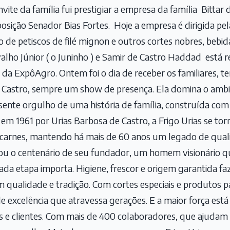
nvite da família fui prestigiar a empresa da família Bittar
sição Senador Bias Fortes. Hoje a empresa é dirigida pel
de petiscos de filé mignon e outros cortes nobres, bebida
alho Júnior ( o Juninho ) e Samir de Castro Haddad está
da ExpôAgro. Ontem foi o dia de receber os familiares, t
e Castro, sempre um show de presença. Ela domina o amb
 sente orgulho de uma história de família, construída com 
 1961 por Urias Barbosa de Castro, a Frigo Urias se tor
e carnes, mantendo há mais de 60 anos um legado de qual
ou o centenário de seu fundador, um homem visionário qu
 cada etapa importa. Higiene, frescor e origem garantida f
 qualidade e tradição. Com cortes especiais e produtos pa
excelência que atravessa gerações. E a maior força está
s e clientes. Com mais de 400 colaboradores, que ajudam 