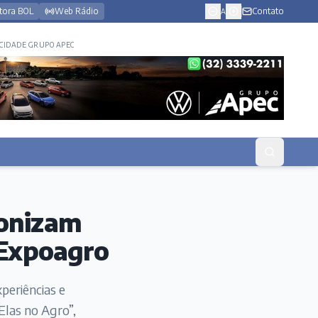
tora BOL
Web Rádio
Contato
A
CIDADE GRUPO APEC
gonizam
 Expoagro
periências e
Elas no Agro”,