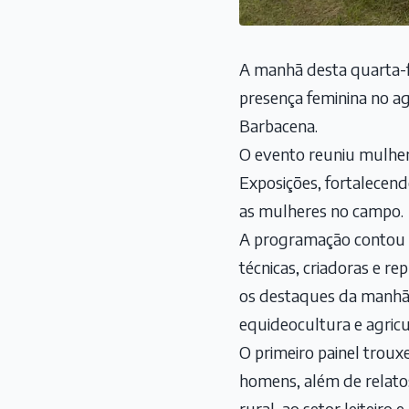
A manhã desta quarta-fe
presença feminina no a
Barbacena.
O evento reuniu mulhere
Exposições, fortalecen
as mulheres no campo.
A programação contou c
técnicas, criadoras e r
os destaques da manhã e
equideocultura e agricul
O primeiro painel troux
homens, além de relatos
rural, ao setor leitei