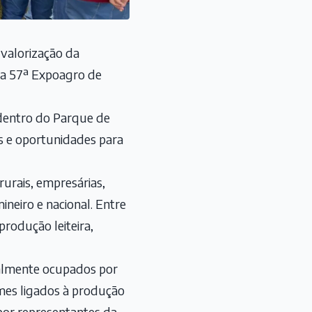
 valorização da
na 57ª Expoagro de
 dentro do Parque de
s e oportunidades para
urais, empresárias,
neiro e nacional. Entre
produção leiteira,
onalmente ocupados por
omes ligados à produção
por representantes da