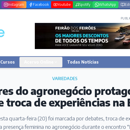
Instagram
Facebook
Youtube
Spotify
WhatsApp
Edi
PUBLI
Cursos
Acervo Online
Todas Notícias
VARIEDADES
es do agronegócio prota
e troca de experiências na
ta quarta-feira (20) foi marcada por debates, troca de ex
a presença feminina no agronegócio durante o encontro “