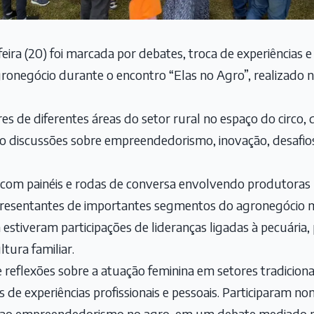
ira (20) foi marcada por debates, troca de experiências e
gronegócio durante o encontro “Elas no Agro”, realizado 
s de diferentes áreas do setor rural no espaço do circo,
do discussões sobre empreendedorismo, inovação, desafio
om painéis e rodas de conversa envolvendo produtoras r
epresentantes de importantes segmentos do agronegócio mi
stiveram participações de lideranças ligadas à pecuária, 
tura familiar.
e reflexões sobre a atuação feminina em setores tradici
 de experiências profissionais e pessoais. Participaram n
ro e ao empreendedorismo no agro, em um debate mediado 