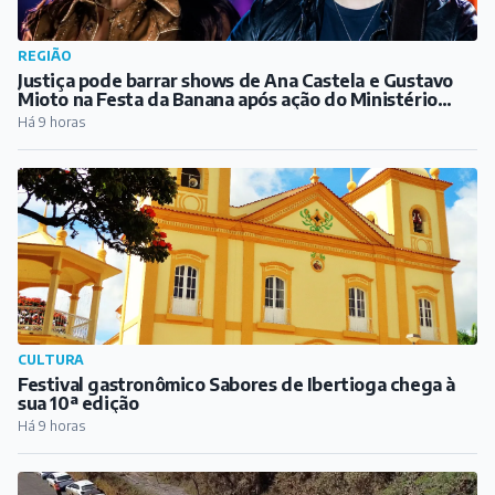
CULTURA
Festival gastronômico Sabores de Ibertioga chega à
sua 10ª edição
Há 9 horas
REGIÃO
Extravasamento em mineroduto da CSN atinge
córrego em Congonhas
Há 9 horas