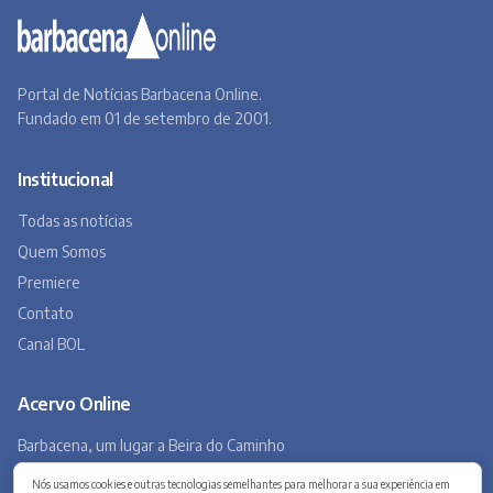
Premiere
Contato
Canal BOL
Acervo Online
Barbacena, um lugar a Beira do Caminho
A história de Barbacena em fotos antigas
Museu Virtual
Museu do Tropeirismo
Copyright 2026 © Barbacena Online. Todos os direitos reservados.
Desenvolvido por
Studio Site BH
Preferências de privacidade
Nós usamos cookies e outras tecnologias semelhantes para melhorar a sua experiência em