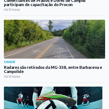
CIDADE
Radares são retirados da MG-338, entre Barbacena e
Campolide
Há 10 horas
ESPORTE
Inscrições abertas para a Copa Minas de Futsal, em
Antônio Carlos
Há 11 horas