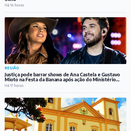
Há 14 horas
REGIÃO
Justiça pode barrar shows de Ana Castela e Gustavo
Mioto na Festa da Banana após ação do Ministério
Público
Há 17 horas