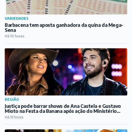
VARIEDADES
Barbacena tem aposta ganhadora da quina da Mega-
Sena
Há 10 horas
REGIÃO
Justiça pode barrar shows de Ana Castela e Gustavo
Mioto na Festa da Banana após ação do Ministério
Público
Há 13 horas