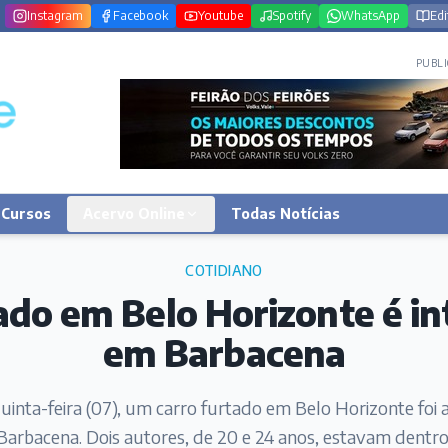
Instagram
Facebook
Youtube
Spotify
WhatsApp
Edi
PUBLI
Cursos
Acervo Online
Todas Notícias
COTIDIANO
ado em Belo Horizonte é i
em Barbacena
uinta-feira (07), um carro furtado em Belo Horizonte foi
arbacena. Dois autores, de 20 e 24 anos, estavam dentro