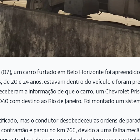
a (07), um carro furtado em Belo Horizonte foi apreendid
, de 20 e 24 anos, estavam dentro do veículo e foram pre
eceberam a informação de que o carro, um Chevrolet Pris
040 com destino ao Rio de Janeiro. Foi montado um sistem
ntificado, mas o condutor desobedeceu as ordens de parad
a contramão e parou no km 766, devido a uma falha mecân
encontrados televisão, consoles de videograme, controles,