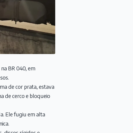
o na BR 040, em
sos.
ma de cor prata, estava
a de cerco e bloqueio
a. Ele fugiu em alta
ica.
 discos rígidos e