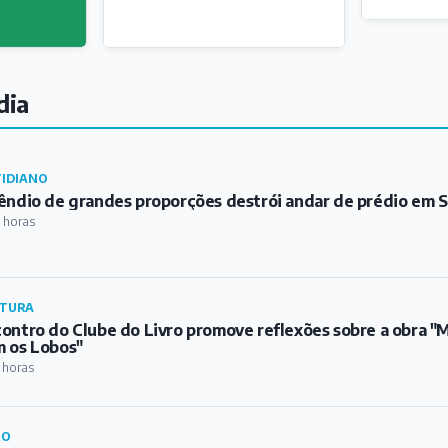
dia
IDIANO
êndio de grandes proporções destrói andar de prédio em S
 horas
TURA
ontro do Clube do Livro promove reflexões sobre a obra 
 os Lobos"
 horas
RO