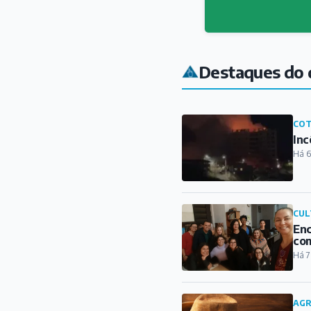
Destaques do 
COT
Inc
Há 6
CUL
Enc
com
Há 7
AG