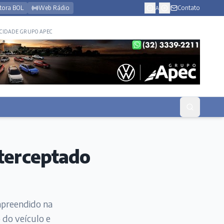
tora BOL
Web Rádio
Contato
A
CIDADE GRUPO APEC
nterceptado
 apreendido na
 do veículo e