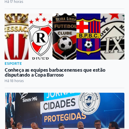
Municipal neste domingo
Há 16 horas
CULTURA
Fred Tafuri e Matheus Duque apresentam clássicos do
Pink Floyd ao entardecer, no bar Velhicidade
Há 17 horas