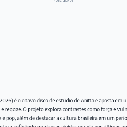
PUBLICIDADE
2026) é o oitavo disco de estúdio de Anitta e aposta em
e reggae. O projeto explora contrastes como força e vul
e e pop, além de destacar a cultura brasileira em um perí
antora, refletindo mudanças vividas por ela nos últimos an