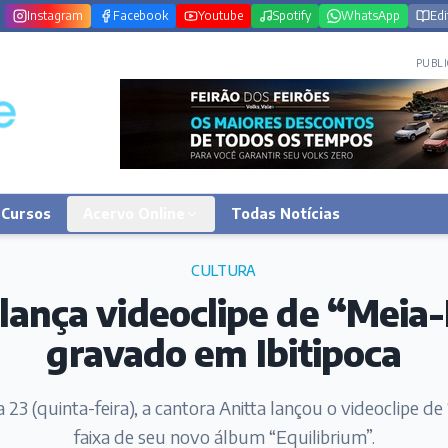
Instagram
Facebook
Youtube
Spotify
WhatsApp
Edi
PUBLI
Cursos
Acervo Online
Todas Notícias
CULTURA
 lança videoclipe de “Meia-
gravado em Ibitipoca
 23 (quinta-feira), a cantora Anitta lançou o videoclipe de
faixa de seu novo álbum “Equilibrium”.