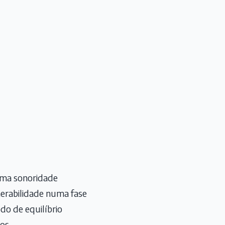
 uma sonoridade
nerabilidade numa fase
odo de equilíbrio
os.