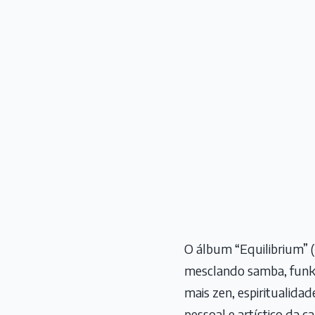
O álbum “Equilibrium” (
mesclando samba, funk 
mais zen, espiritualidad
pessoal e artístico da c