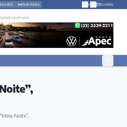
tora BOL
Web Rádio
Contato
A
CIDADE GRUPO APEC
Noite”,
 “Meia-Noite”,