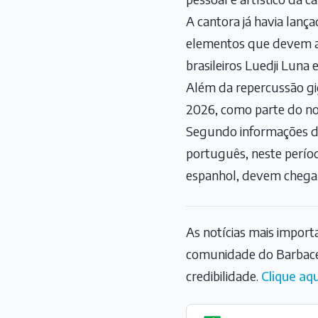
A cantora já havia lanç
elementos que devem apa
brasileiros Luedji Luna 
Além da repercussão gig
2026, como parte do n
Segundo informações da 
português, neste perío
espanhol, devem chegar
As notícias mais impor
comunidade do Barbace
credibilidade.
Clique aqu