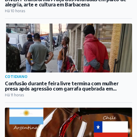
alegria, arte e cultura em Barbacena
Há 10 horas
COTIDIANO
Confusão durante feira livre termina com mulher
presa após agressão com garrafa quebrada em
Barbacena
Há 11 horas