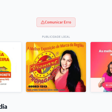
Comunicar Erro
PUBLICIDADE LOCAL
dia
ORTE
ural de Carandaí, atacante Jajá marca no empate entre Re
sileirão
 horas
IEDADES