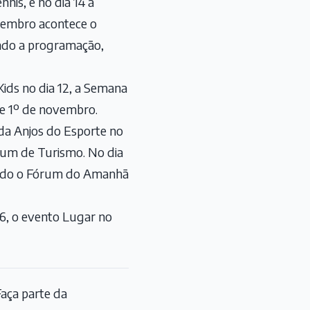
nis, e no dia 14 a
etembro acontece o
ando a programação,
 Kids no dia 12, a Semana
o e 1º de novembro.
ida Anjos do Esporte no
órum de Turismo. No dia
izado o Fórum do Amanhã
6, o evento Lugar no
aça parte da