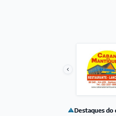
Destaques do 
ESP
Nat
Bra
Há 7
VAR