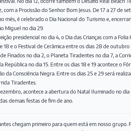
tival. No dia 12, ocorre também o Desafio Real Beach Ten
z, com a Procissão do Senhor Bom Jesus. De 17 a 27 de s
no mês, é celebrado o Dia Nacional do Turismo e, encerr
ão Miguel no dia 29.
ição presidencial no dia 4, o Dia das Crianças com a Folia
4 e 18 e o Festival de Cerâmica entre os dias 28 de outubr
e Finados no dia 2, o Planeta Tiradentes no dia 7, a Corr
a República no dia 15. Entre os dias 18 e 19 acontece o F
ão da Consciência Negra. Entre os dias 25 e 29 será real
rrida Tiradentes.
ezembro, acontece a abertura do Natal Iluminado no dia 
 das demais festas de fim de ano.
tantes chegam primeiro para quem está em nosso grupo. F