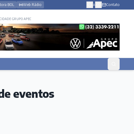
tora BOL
Web Rádio
Contato
A
CIDADE GRUPO APEC
 de eventos