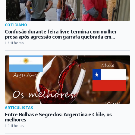
COTIDIANO
Confusão durante feira livre termina com mulher
presa após agressão com garrafa quebrada em
Barbacena
Há 11 horas
ARTICULISTAS
Entre Rolhas e Segredos: Argentina e Chile, os
melhores
Há 11 horas