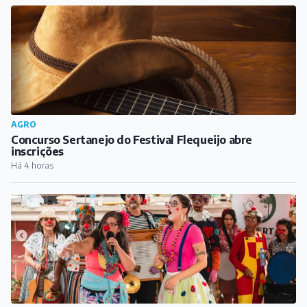
obra "Mulheres que Correm com os Lobos"
Há 3 horas
AGRO
Concurso Sertanejo do Festival Flequeijo abre
inscrições
Há 4 horas