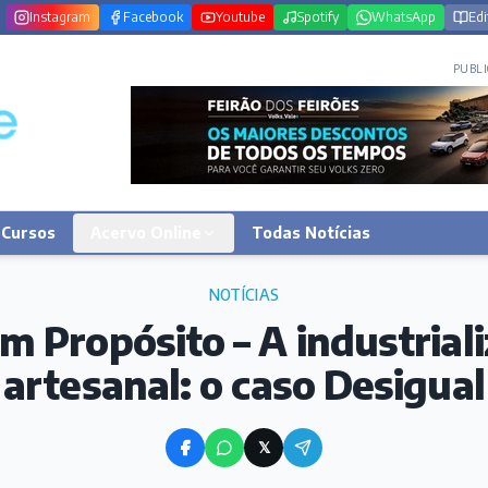
Instagram
Facebook
Youtube
Spotify
WhatsApp
Edi
PUBLI
Cursos
Acervo Online
Todas Notícias
NOTÍCIAS
 Propósito – A industrial
artesanal: o caso Desigual
𝕏