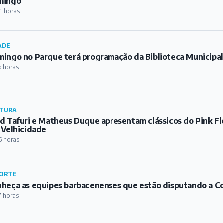
mingo
4 horas
ADE
ingo no Parque terá programação da Biblioteca Municipa
5 horas
TURA
d Tafuri e Matheus Duque apresentam clássicos do Pink Fl
 Velhicidade
6 horas
ORTE
heça as equipes barbacenenses que estão disputando a C
7 horas