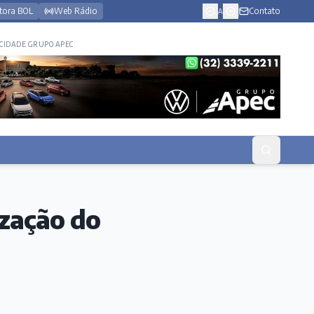
tora BOL
Web Rádio
Contato
A
CIDADE GRUPO APEC
ização do