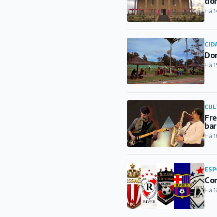
do
Há 1
CID
Dom
Há 1
CUL
Fre
bar
Há 1
ESP
Con
Há 1