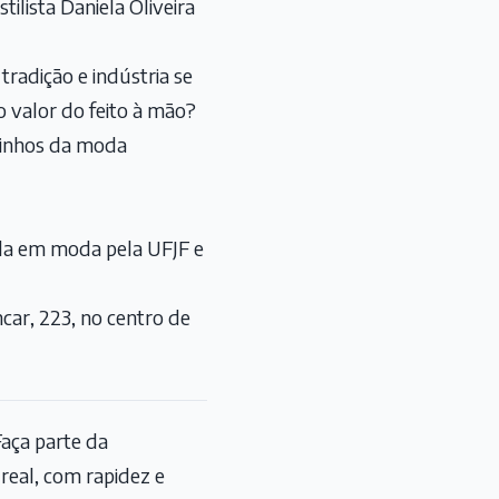
ilista Daniela Oliveira
radição e indústria se
 valor do feito à mão?
aminhos da moda
mada em moda pela UFJF e
car, 223, no centro de
aça parte da
eal, com rapidez e