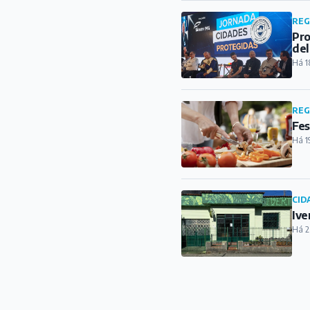
REG
Pro
del
Há 1
REG
Fes
Há 1
CID
Ive
Há 2