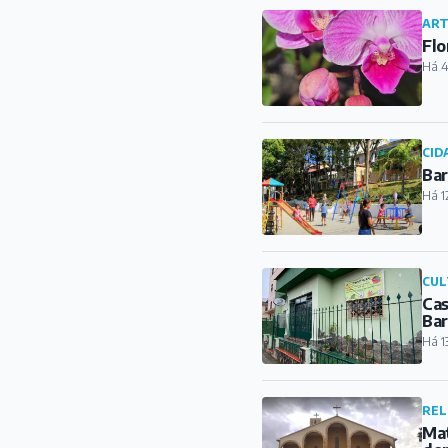
ART
Flo
Há 4
CID
Bar
Há 1
CUL
Cas
Ba
Há 1
REL
Mat