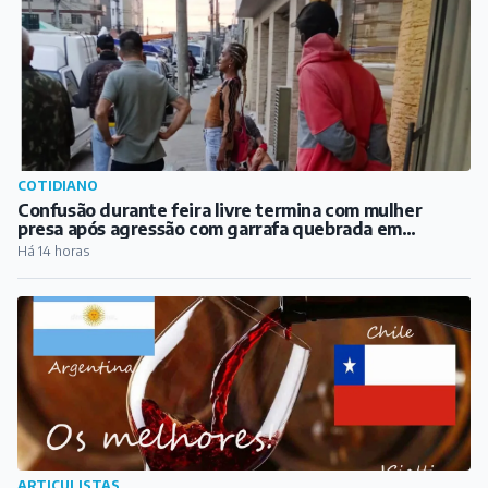
COTIDIANO
Confusão durante feira livre termina com mulher
presa após agressão com garrafa quebrada em
Barbacena
Há 14 horas
ARTICULISTAS