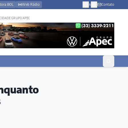
tora BOL
Web Rádio
Contato
A
CIDADE GRUPO APEC
enquanto
s