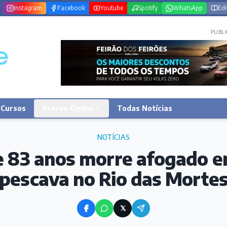
Instagram
Facebook
Youtube
Spotify
WhatsApp
Edi
PUBLI
Cursos
Acervo Online
Todas Notícias
NOTÍCIAS
e 83 anos morre afogado 
pescava no Rio das Morte
𝕏