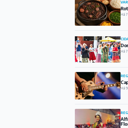
VAR
Rot
Há 7
CID
Dom
Há 7
REG
Cap
Há 9
REG
Alf
Flo