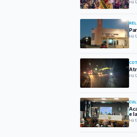
Há 1
REL
Par
Há 1
COT
Atr
Há 1
CUL
Aca
e l
Há 1