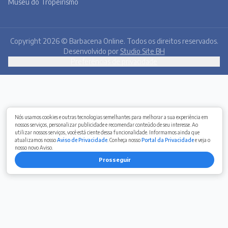
Todas as notícias
Quem Somos
Premiere
Contato
Canal BOL
Acervo Online
Barbacena, um lugar a Beira do Caminho
Nós usamos cookies e outras tecnologias semelhantes para melhorar a sua experiência em
nossos serviços, personalizar publicidade e recomendar conteúdo de seu interesse. Ao
A história de Barbacena em fotos antigas
utilizar nossos serviços, você está ciente dessa funcionalidade. Informamos ainda que
atualizamos nosso
Aviso de Privacidade
. Conheça nosso
Portal da Privacidade
e veja o
Museu Virtual
nosso novo Aviso.
Museu do Tropeirismo
Prosseguir
Copyright 2026 © Barbacena Online. Todos os direitos reservados.
Desenvolvido por
Studio Site BH
Preferências de privacidade