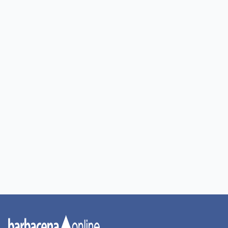
REGIÃO
Comerciantes de Prados e Dores de Campos
participam de capacitação do Procon
Há 17 horas
PUBLICIDADE