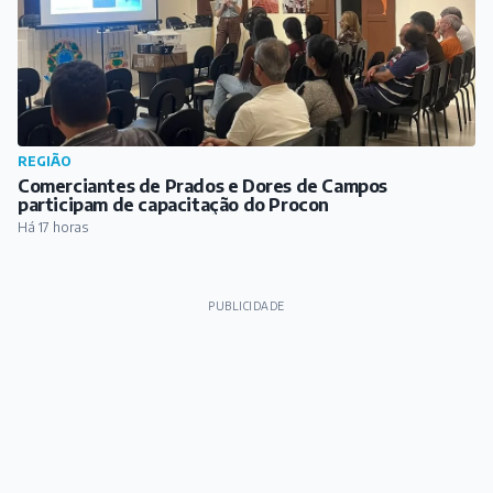
REGIÃO
Extravasamento em mineroduto da CSN atinge
córrego em Congonhas
Há 16 horas