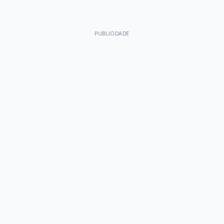
Festival gastronômico Sabores de Ibertioga chega à
sua 10ª edição
Há 18 horas
PUBLICIDADE