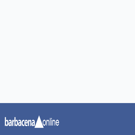
Portal de Notícias Barbacena Online.
Fundado em 01 de setembro de 2001.
Institucional
Todas as notícias
Quem Somos
Premiere
Contato
Canal BOL