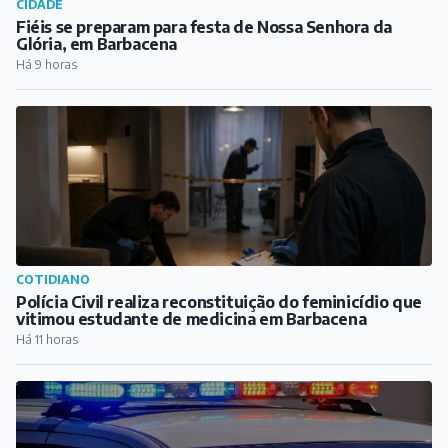
COTIDIANO
Polícia Civil realiza reconstituição do feminicídio que
vitimou estudante de medicina em Barbacena
Há 11 horas
CIDADE
Casal preso por tráfico de drogas em distrito de
Antônio Carlos
Há 11 horas
PUBLICIDADE