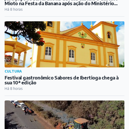
Mioto na Festa da Banana após ação do Ministério
Público
Há 8 horas
CULTURA
Festival gastronômico Sabores de Ibertioga chega à
sua 10ª edição
Há 8 horas