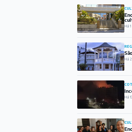
Há 2
COT
Inc
Há 1
CUL
Enc
com
Há 1
AG
Con
Há 1