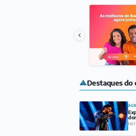
Destaques do 
AG
Exp
do
Há 1
CUL
Enc
cul
Há 1
REG
São