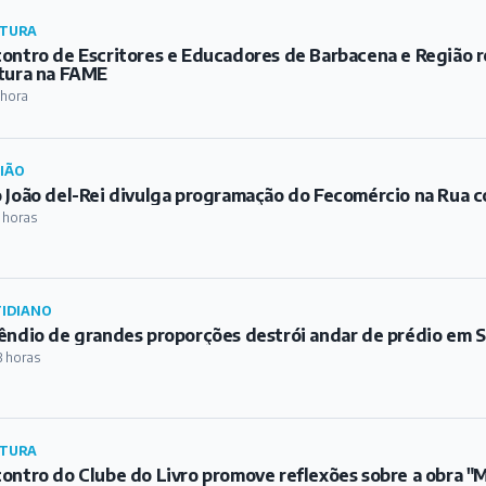
 horas
IDIANO
êndio de grandes proporções destrói andar de prédio em S
3 horas
TURA
ontro do Clube do Livro promove reflexões sobre a obra 
 os Lobos"
4 horas
RO
curso Sertanejo do Festival Flequeijo abre inscrições
5 horas