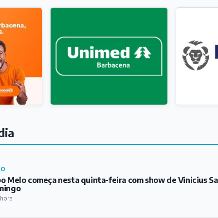
dia
RO
o Melo começa nesta quinta-feira com show de Vinicius S
mingo
 hora
TURA
ontro de Escritores e Educadores de Barbacena e Região re
tura na FAME
 hora
IÃO
 João del-Rei divulga programação do Fecomércio na Rua c