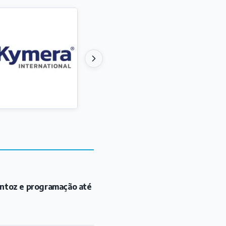
antoz e programação até
úne literatura, arte e
om atrações gratuitas