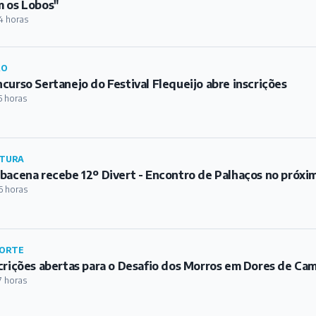
TURA
bacena recebe 12º Divert - Encontro de Palhaços no próxi
6 horas
ORTE
crições abertas para o Desafio dos Morros em Dores de Ca
7 horas
TURA
es de Campos celebra Dia dos Pais com música em praça pú
8 horas
ORTE
 Luccas deixa o Athletic e acerta transferência para o Alve