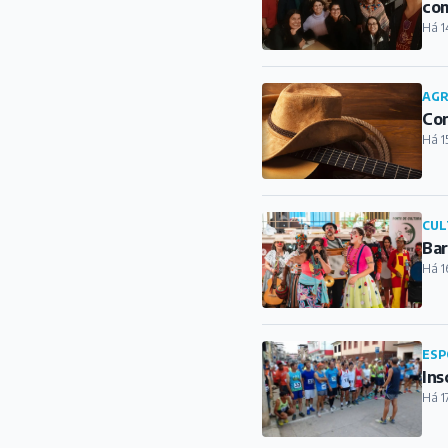
CUL
Bar
Há 1
ESP
Ins
Há 1
CUL
Dor
Há 1
ESP
Ian