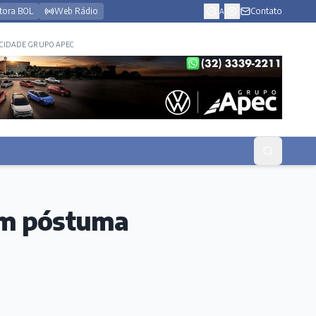
tora BOL
Web Rádio
Contato
A
CIDADE GRUPO APEC
em póstuma