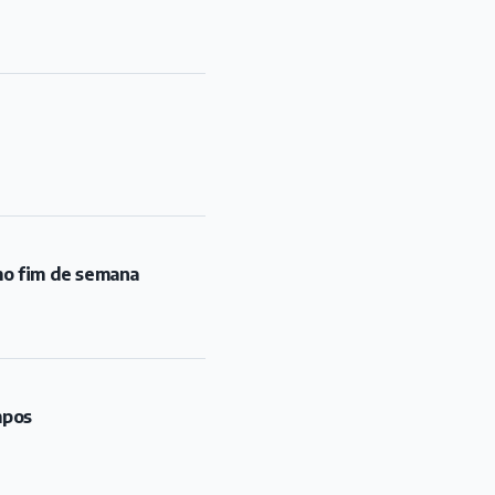
mo fim de semana
mpos
blica
rca, de Portugal