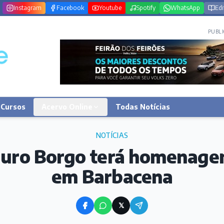
Instagram
Facebook
Youtube
Spotify
WhatsApp
Edi
PUBLI
Cursos
Acervo Online
Todas Notícias
NOTÍCIAS
uro Borgo terá homenag
em Barbacena
𝕏