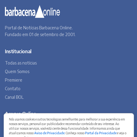
Portal de Notícias Barbacena Online.
Fundado em 01 de setembro de 2001.
Institucional
Todas as notícias
Quem Somos
Premiere
Contato
Canal BOL
Acervo Online
Nós usamos cookies e outras tecnologias semelhantes para melhorar a sua experiência em
nossos serviços, personalizar publicidade e recomendar conteúdo de seu interesse. Ao
Barbacena, um lugar a Beira do Caminho
utilizar nossos serviços, você está ciente dessa funcionalidade. Informamos ainda que
atualizamos nosso
Aviso de Privacidade
. Conheça nosso
Portal da Privacidade
e veja o
A história de Barbacena em fotos antigas