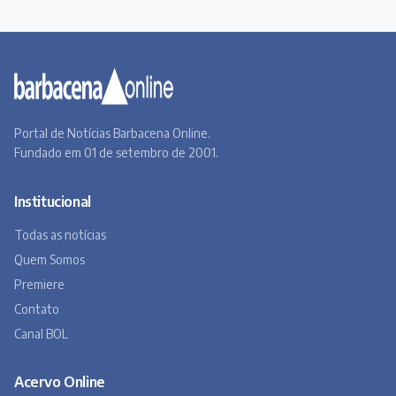
Todas as notícias
Quem Somos
Premiere
Contato
Canal BOL
Acervo Online
Barbacena, um lugar a Beira do Caminho
A história de Barbacena em fotos antigas
Museu Virtual
Museu do Tropeirismo
Copyright 2026 © Barbacena Online. Todos os direitos reservados.
Desenvolvido por
Studio Site BH
Preferências de privacidade