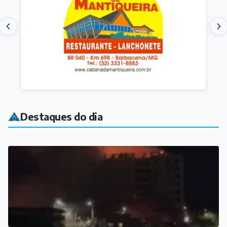
COTIDIANO
Incêndio de grandes proporções destrói andar de
prédio em São João del-Rei
Há 3 horas