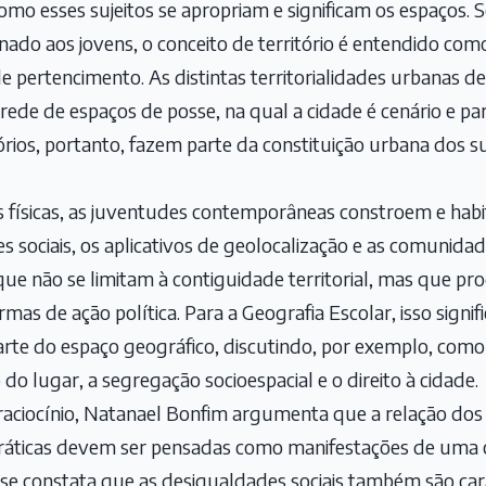
omo esses sujeitos se apropriam e significam os espaços.
onado aos jovens, o conceito de território é entendido com
de pertencimento. As distintas territorialidades urbanas 
ede de espaços de posse, na qual a cidade é cenário e pa
órios, portanto, fazem parte da constituição urbana dos su
s físicas, as juventudes contemporâneas constroem e hab
es sociais, os aplicativos de geolocalização e as comunida
 que não se limitam à contiguidade territorial, mas que 
rmas de ação política. Para a Geografia Escolar, isso signifi
te do espaço geográfico, discutindo, por exemplo, como 
do lugar, a segregação socioespacial e o direito à cidade.
raciocínio, Natanael Bonfim argumenta que a relação dos 
ráticas devem ser pensadas como manifestações de uma c
se constata que as desigualdades sociais também são cara