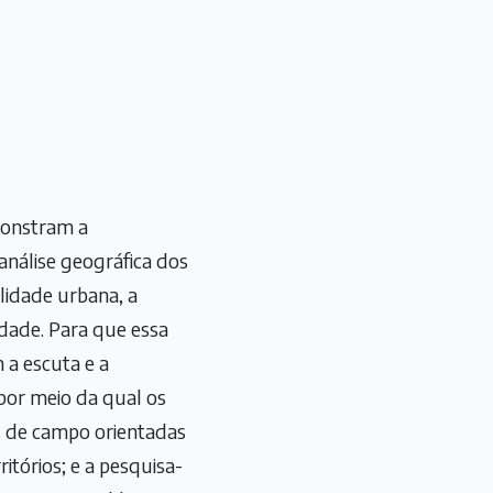
monstram a
análise geográfica dos
lidade urbana, a
cidade. Para que essa
 a escuta e a
, por meio da qual os
as de campo orientadas
itórios; e a pesquisa-