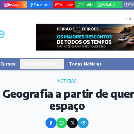
Instagram
Facebook
Youtube
Spotify
WhatsApp
Edi
PUBLI
Cursos
Acervo Online
Todas Notícias
NOTÍCIAS
 Geografia a partir de que
espaço
𝕏