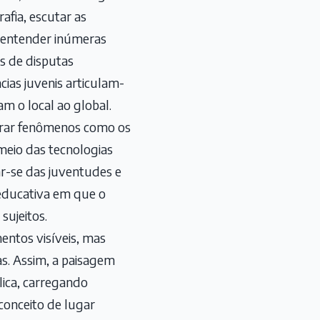
fia, escutar as
o entender inúmeras
s de disputas
ncias juvenis articulam-
am o local ao global.
orar fenômenos como os
meio das tecnologias
ar-se das juventudes e
 educativa em que o
sujeitos.
entos visíveis, mas
as. Assim, a paisagem
lica, carregando
 conceito de lugar