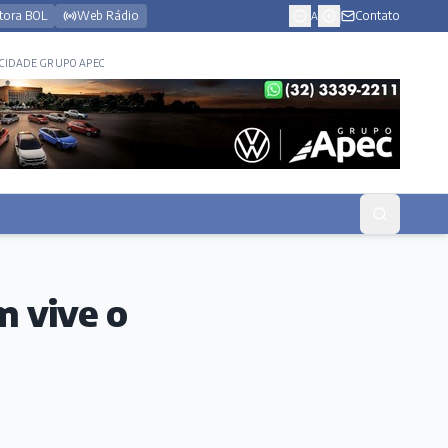
tora BOL
Web Rádio
Contato
A
CIDADE GRUPO APEC
m vive o