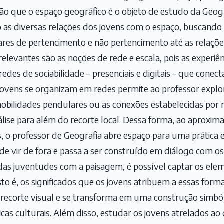
o que o espaço geográfico é o objeto de estudo da Geogra
o as diversas relações dos jovens com o espaço, buscand
ares de pertencimento e não pertencimento até as relaçõe
 relevantes são as noções de rede e escala, pois as experiê
es de sociabilidade – presenciais e digitais – que conect
ovens se organizam em redes permite ao professor expl
mobilidades pendulares ou as conexões estabelecidas por 
nálise para além do recorte local. Dessa forma, ao aproxim
es, o professor de Geografia abre espaço para uma prática
de vir de fora e passa a ser construído em diálogo com os 
das juventudes com a paisagem, é possível captar os elem
sto é, os significados que os jovens atribuem a essas form
 recorte visual e se transforma em uma construção simbó
cas culturais. Além disso, estudar os jovens atrelados ao