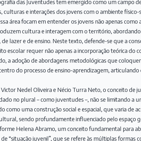
ografia das Juventudes tem emergido como um campo de 
s, culturas e interações dos jovens com o ambiente físico-
nessa área focam em entender os jovens não apenas como
produzem cultura e interagem com o território, abordando
, de lazer e de ensino. Neste texto, defende-se que a con
to escolar requer não apenas a incorporação teórica do c
udo, a adoção de abordagens metodológicas que coloquem
 centro do processo de ensino-aprendizagem, articulando c
ictor Nedel Oliveira e Nécio Turra Neto, o conceito de 
do no plural – como juventudes –, não se limitando a uma
do como uma construção social e espacial, que varia de 
cultural, sendo profundamente influenciado pelo espaço 
onforme Helena Abramo, um conceito fundamental para a
 de “situação juvenil”, que se refere às múltiplas formas 