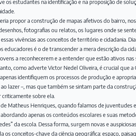
ve os estudantes na identificação e na proposição de sol
nidade.
ia propor a construção de mapas afetivos do bairro, nos
desenhos, fotografias ou relatos, os lugares onde se sen
essas vivências aos conceitos de território e cidadania. Di
aos educadores é o de transcender a mera descrição da 
jovens a reconhecerem e a entender que estão ativos nas 
tanto, como adverte Victor Nedel Oliveira, é crucial que a
 apenas identifiquem os processos de produção e apropri
o ao lazer –, mas que também se sintam parte da construç
 criticamente sobre ela.
 de Matheus Henriques, quando falamos de juventudes e
 abordando apenas os conteúdos escolares e suas meto
des” da escola. Dessa forma, surgem novas e auspiciosas 
a os conceitos-chave da ciência geográfica: espaço, paisage