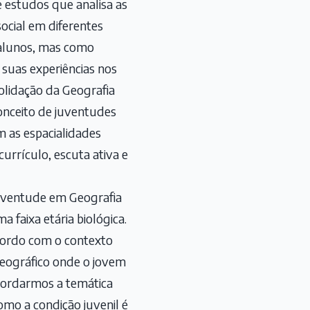
estudos que analisa as
social em diferentes
 alunos, mas como
 suas experiências nos
solidação da Geografia
onceito de juventudes
 as espacialidades
urrículo, escuta ativa e
juventude em Geografia
 faixa etária biológica.
acordo com o contexto
geográfico onde o jovem
bordarmos a temática
como a condição juvenil é