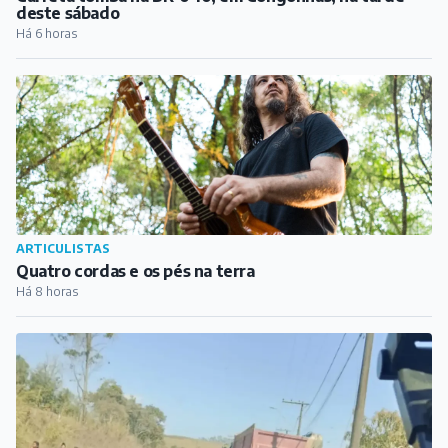
ARTICULISTAS
Entre Rolhas e Segredos: Argentina e Chile, os
melhores
Há 4 horas
COTIDIANO
Carreta tomba na BR-040, em Congonhas, na tarde
deste sábado
Há 6 horas