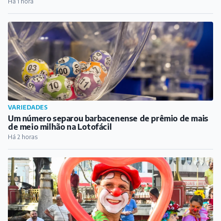
Destaques do dia
ESPORTE
Natural de Carandaí, atacante Jajá marca no empate
entre Remo e Atlético-MG pelo Brasileirão
Há 1 hora