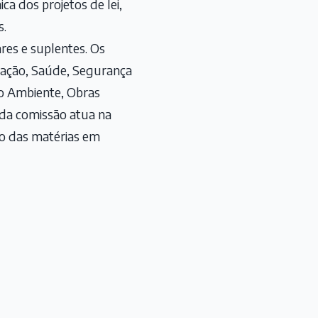
a dos projetos de lei,
s.
es e suplentes. Os
cação, Saúde, Segurança
io Ambiente, Obras
ada comissão atua na
to das matérias em