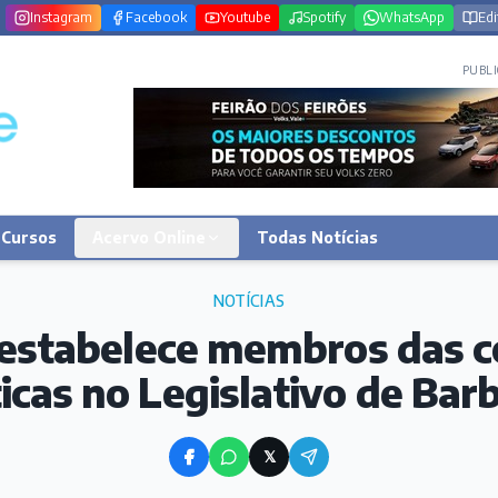
Instagram
Facebook
Youtube
Spotify
WhatsApp
Edi
PUBLI
Cursos
Acervo Online
Todas Notícias
NOTÍCIAS
 estabelece membros das 
icas no Legislativo de Bar
𝕏