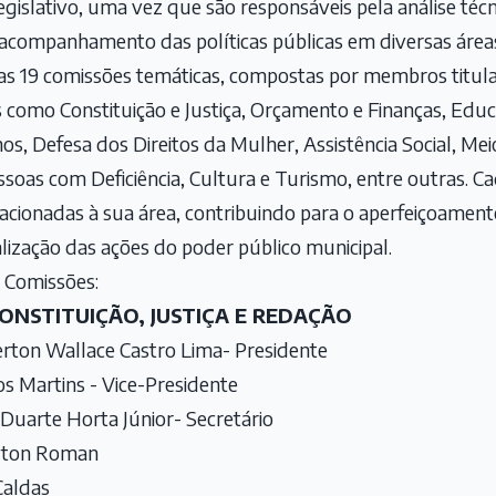
islativo, uma vez que são responsáveis pela análise técnic
 acompanhamento das políticas públicas em diversas área
s 19 comissões temáticas, compostas por membros titular
como Constituição e Justiça, Orçamento e Finanças, Edu
os, Defesa dos Direitos da Mulher, Assistência Social, Me
ssoas com Deficiência, Cultura e Turismo, entre outras. C
lacionadas à sua área, contribuindo para o aperfeiçoamen
alização das ações do poder público municipal.
s Comissões:
CONSTITUIÇÃO, JUSTIÇA E REDAÇÃO
erton Wallace Castro Lima- Presidente
 Martins - Vice-Presidente
Duarte Horta Júnior- Secretário
ilton Roman
Caldas