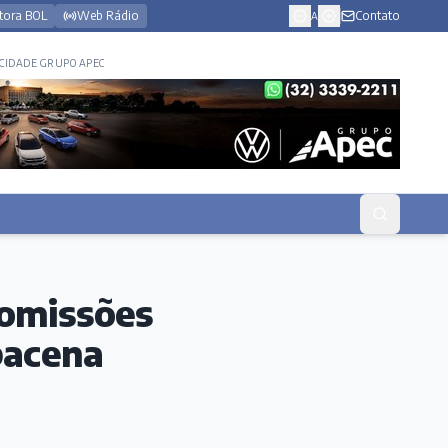
tora BOL
Web Rádio
Contato
A
CIDADE GRUPO APEC
comissões
bacena