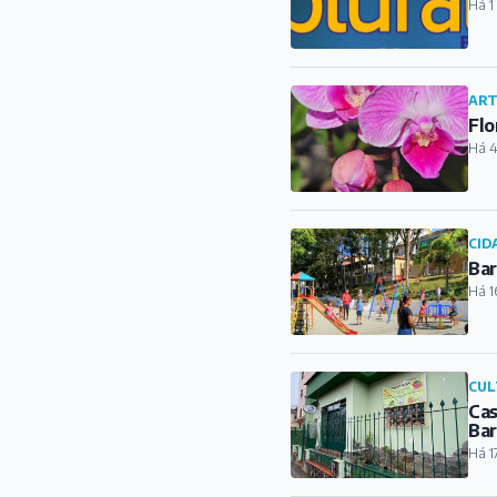
Há 1
ART
Flo
Há 4
CID
Bar
Há 1
CUL
Cas
Ba
Há 1