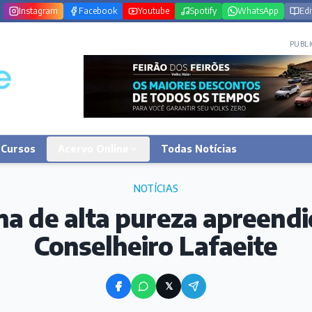
Instagram
Facebook
Youtube
Spotify
WhatsApp
Edi
PUBLI
Cursos
Acervo Online
Todas Notícias
NOTÍCIAS
na de alta pureza apreend
Conselheiro Lafaeite
𝕏