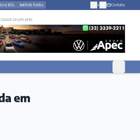
tora BOL
Web Rádio
Contato
A
CIDADE GRUPO APEC
ida em