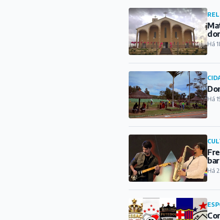
REL
Mat
do
Há 1
CID
Dom
Há 1
CUL
Fre
bar
Há 2
ESP
Con