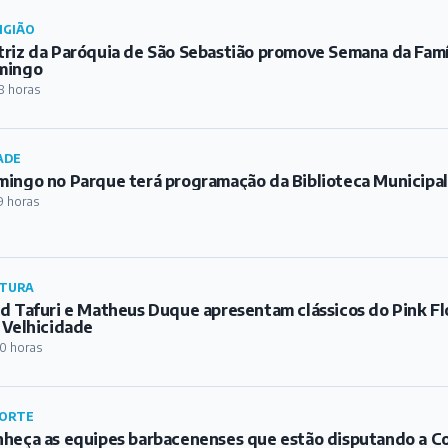
IGIÃO
riz da Paróquia de São Sebastião promove Semana da Famíl
mingo
8 horas
ADE
ingo no Parque terá programação da Biblioteca Municipa
9 horas
TURA
d Tafuri e Matheus Duque apresentam clássicos do Pink Fl
 Velhicidade
0 horas
ORTE
heça as equipes barbacenenses que estão disputando a C