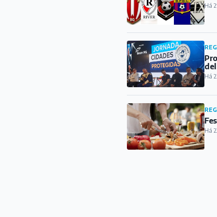
Há 2
REG
Pro
del
Há 2
REG
Fes
Há 2