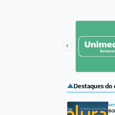
Destaques do 
ART
BOR