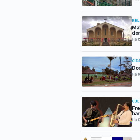
Dom
Há 1
CUL
Fre
bar
Há 1
ESP
Con
Há 1
REG
Pro
del
Há 1