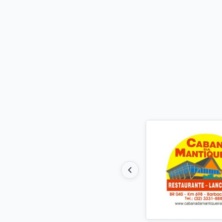
Destaques do 
ART
Flo
Há 1