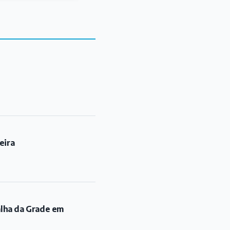
eira
alha da Grade em
ia a partir deste