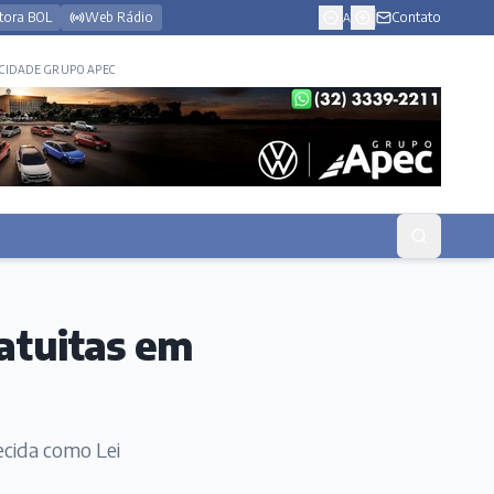
tora BOL
Web Rádio
Contato
A
CIDADE GRUPO APEC
ratuitas em
ecida como Lei