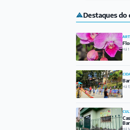
CID
Bar
Há 1
CUL
Cas
Ba
Há 1
REL
Mat
do
Há 1
CID