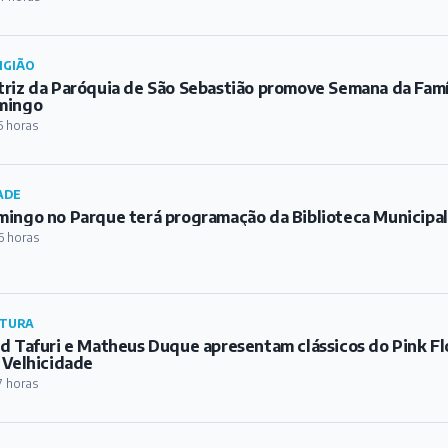
ingo no Parque terá programação da Biblioteca Municipa
6 horas
TURA
d Tafuri e Matheus Duque apresentam clássicos do Pink Fl
 Velhicidade
7 horas
ORTE
heça as equipes barbacenenses que estão disputando a C
8 horas
IÃO
jeto Cidades Protegidas debate prevenção e seguros para
-Rei
9 horas