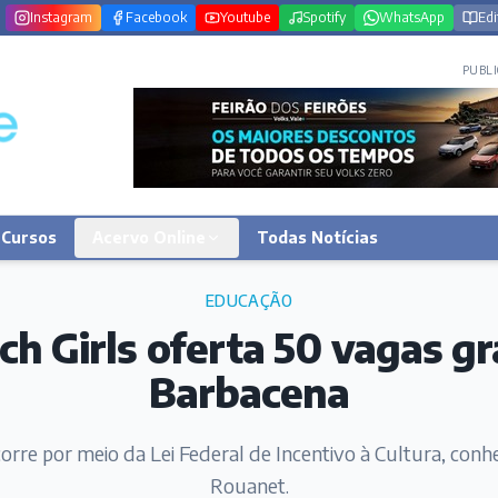
Instagram
Facebook
Youtube
Spotify
WhatsApp
Edi
PUBLI
Cursos
Acervo Online
Todas Notícias
EDUCAÇÃO
ch Girls oferta 50 vagas g
Barbacena
corre por meio da Lei Federal de Incentivo à Cultura, conh
Rouanet.