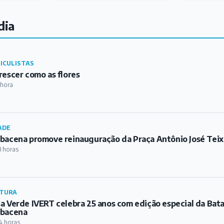
ADE
bacena promove reinauguração da Praça Antônio José Teix
3 horas
TURA
a Verde IVERT celebra 25 anos com edição especial da Bat
rbacena
4 horas
IGIÃO
riz da Paróquia de São Sebastião promove Semana da Famíl
mingo
5 horas
ADE