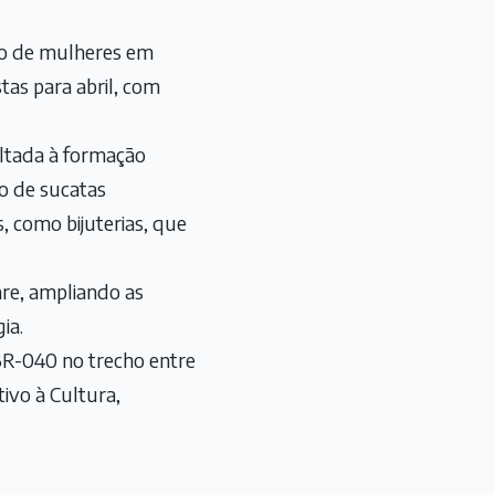
ção de mulheres em
stas para abril, com
oltada à formação
so de sucatas
, como bijuterias, que
re, ampliando as
ia.
 BR-040 no trecho entre
tivo à Cultura,