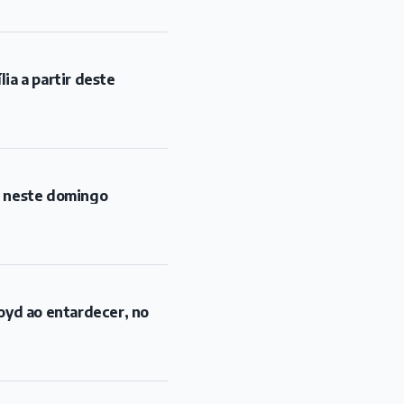
l neste domingo
oyd ao entardecer, no
opa Barroso
 municípios em São João